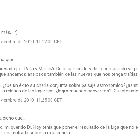
más,... :)
oviembre de 2010, 11:12:00 CET
ho que…
presado por Rafa y MartinA. De lo aprendido y de lo compartido ya 
que andamos ansiosos también de las nuevas que nos tenga traídas
a, ¿fue un éxito su charla conjunta sobre paisaje astronómico?¿asis
la mística de las lagartijas, ¿logró muchos conversos?. Cuente usted
oviembre de 2010, 11:25:00 CET
 dicho que…
. mi querido Dr. Hoy tenía que poner el resultado de la Liga que no e
ir una entrada sobre la experiencia.