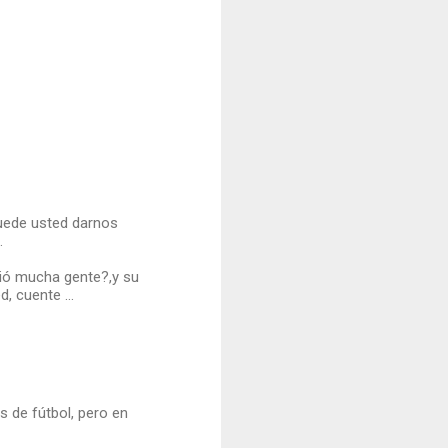
puede usted darnos
.
tió mucha gente?,y su
, cuente ...
s de fútbol, pero en