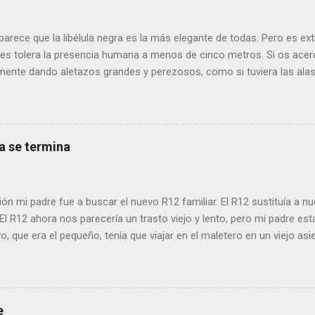
parece que la libélula negra es la más elegante de todas. Pero es 
es tolera la presencia humana a menos de cinco metros. Si os acerc
amente dando aletazos grandes y perezosos, como si tuviera las alas
odía volar con más energía hasta que vi a dos machos peleando y p
d. Lo que debe ocurrir es que no nos considera una amenaza especi
desgana. De todos modos, para poder fotografiarla hay que tener la
incluyendo a Job (que al ser del Antiguo Testamento yo creo que pr
ta se termina
calopteryx haemorrhoidalis . ¿Por qué el nombre de este animal tan 
 haemorrhoidalis ? (en efecto, de hemorroides). Es que si os fijais, 
por debajo, los últimos segmentos son rojos, como si padeciera de la
ión mi padre fue a buscar el nuevo R12 familiar. El R12 sustituía a nu
El R12 ahora nos parecería un trasto viejo y lento, pero mi padre esta
 que era el pequeño, tenía que viajar en el maletero en un viejo asi
o una temeridad). Pero no se calentaba en las subidas y podía mant
nía motivos para estar alegre esa tarde de primavera: él había pasa
cha hambre y mucho miedo (y mi madre, probablemente todavía más)
jora en sus condiciones de vida, que cuando pasó un helicóptero de 
e