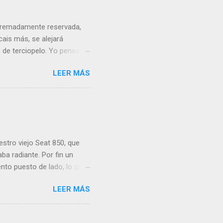
extremadamente reservada,
ais más, se alejará
 de terciopelo. Yo pensaba
ersiguiéndose a toda
LEER MÁS
almente grave y se marcha,
 paciencia de los grandes
opiamente no es un santo).
bonito tiene que ser nada
en la parte posterior del
 triste dolencia anal...
estro viejo Seat 850, que
ba radiante. Por fin un
ento puesto de lado, lo que
ener la velocidad de 120
LEER MÁS
do hambre y miedo en su
. Tan contento estaba, y
la Guardia Civil por encima