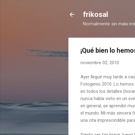
frikosal
Normalmente sin mala int
¡Qué bien lo hemo
noviembre 02, 2010
Ayer llegué muy tarde a ca
Fotogenio 2010. Lo hemos 
en todos los detalles (hor
nunca había visto en un ev
en general, se aprendió mu
el mundo. Mi más sincera fe
una cita imprescindible par
Siento ser tan breve, lueg