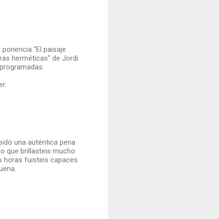
a ponencia "El paisaje
ras herméticas" de Jordi
n programadas.
r.
sido una auténtica pena
o que brillasteis mucho
as horas fuisteis capaces
uena.