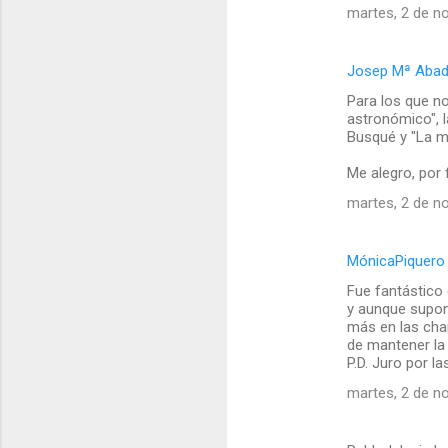
martes, 2 de n
Josep Mª Abadi
Para los que n
astronómico", l
Busqué y "La mí
Me alegro, por 
martes, 2 de n
MónicaPiquero
Fue fantástico
y aunque supon
más en las char
de mantener la
P.D. Juro por l
martes, 2 de n