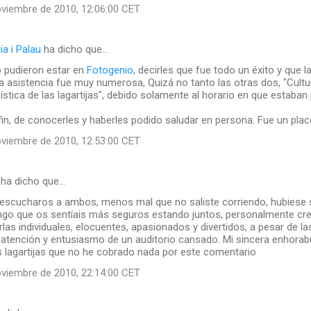
oviembre de 2010, 12:06:00 CET
a i Palau
ha dicho que…
o pudieron estar en
Fotogenio
, decirles que fue todo un éxito y que l
a asistencia fue muy numerosa, Quizá no tanto las otras dos, "Cultu
stica de las lagartijas", debido solamente al horario en que estaba
fin, de conocerles y haberles podido saludar en persona. Fue un place
oviembre de 2010, 12:53:00 CET
ha dicho que…
 escucharos a ambos, menos mal que no saliste corriendo, hubiese 
go que os sentíais más seguros estando juntos, personalmente cre
las individuales, elocuentes, apasionados y divertidos, a pesar de l
 atención y entusiasmo de un auditorio cansado. Mi sincera enhorab
as lagartijas que no he cobrado nada por este comentario
oviembre de 2010, 22:14:00 CET