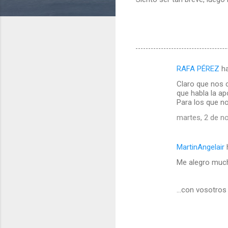
RAFA PÉREZ
ha
C
Claro que nos c
o
que habla la a
m
Para los que no
e
martes, 2 de n
n
t
MartinAngelair
a
Me alegro mucho
r
i
...con vosotros
o
s