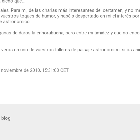
a dicho que…
iales. Para mi, de las charlas más interesantes del certamen, y no me 
vuestros toques de humor, y habéis despertado en mí el interés por 
je astronómico.
anas de daros la enhorabuena, pero entre mi timidez y que no encont
.
 veros en uno de vuestros talleres de paisaje astronómico, si os ani
e noviembre de 2010, 15:31:00 CET
 blog