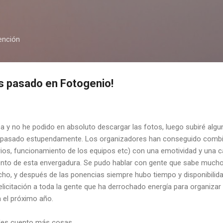
Ir al contenido principal
ención
s pasado en Fotogenio!
sa y no he podido en absoluto descargar las fotos, luego subiré alg
pasado estupendamente. Los organizadores han conseguido combin
arios, funcionamiento de los equipos etc) con una emotividad y una 
ento de esta envergadura. Se pudo hablar con gente que sabe mucho d
cho, y después de las ponencias siempre hubo tiempo y disponibilid
licitación a toda la gente que ha derrochado energía para organizar 
a el próximo año.
o les cuento más cosas.