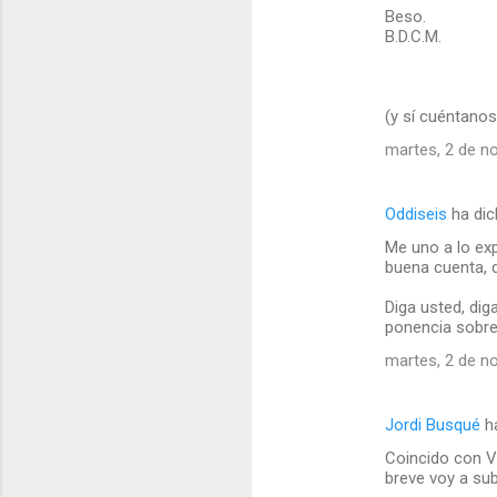
Beso.
B.D.C.M.
(y sí cuéntanos 
martes, 2 de n
Oddiseis
ha dic
Me uno a lo ex
buena cuenta, 
Diga usted, dig
ponencia sobre 
martes, 2 de n
Jordi Busqué
ha
Coincido con Vd
breve voy a sub