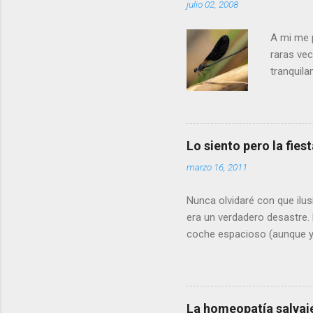
julio 02, 2008
A mi me 
raras vec
tranquil
que no p
velocida
pero con 
santos, 
Lo siento pero la fies
Se llama 
marzo 16, 2011
menos que
abdomen, 
Nunca olvidaré con que ilus
era un verdadero desastre. 
coche espacioso (aunque yo,
hoy en día sería considerad
durante horas. Mi padre te
infancia de posguerra. Mu
tan grande había sido la me
La homeopatía salvaj