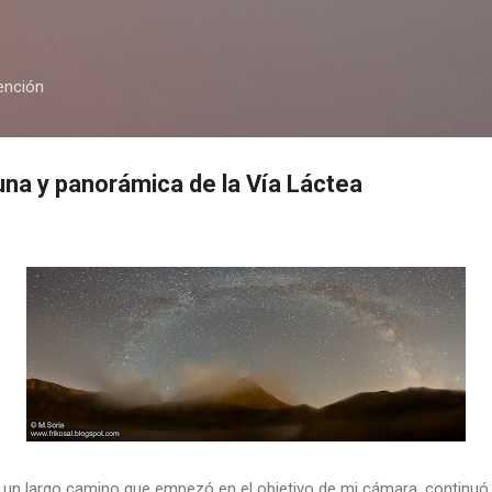
Ir al contenido principal
ención
una y panorámica de la Vía Láctea
un largo camino que empezó en el objetivo de mi cámara, continuó e