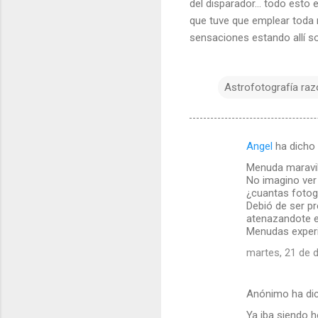
del disparador... todo esto
que tuve que emplear toda m
sensaciones estando allí so
Astrofotografía raz
Angel
ha dicho
C
Menuda maravill
o
No imagino ver
m
¿cuantas fotog
Debió de ser pr
e
atenazandote e
Menudas experi
n
t
martes, 21 de 
a
r
Anónimo ha di
i
Ya iba siendo 