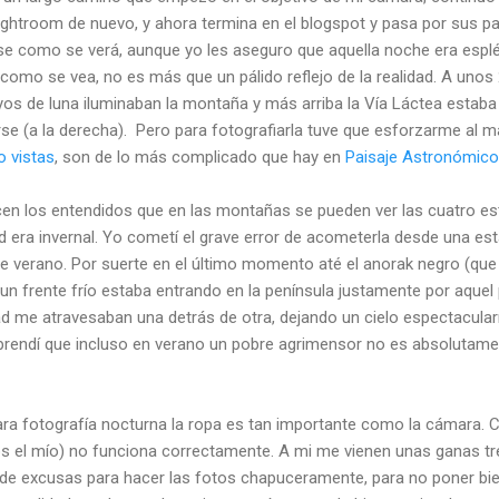
lightroom de nuevo, y ahora termina en el blogspot y pasa por sus pa
se como se verá, aunque yo les aseguro que aquella noche era esplén
omo se vea, no es más que un pálido reflejo de la realidad. A unos 
rayos de luna iluminaban la montaña y más arriba la Vía Láctea estaba
se (a la derecha). Pero para fotografiarla tuve que esforzarme al
 vistas
, son de lo más complicado que hay en
Paisaje Astronómico
cen los entendidos que en las montañas se pueden ver las cuatro est
d era invernal. Yo cometí el grave error de acometerla desde una es
de verano. Por suerte en el último momento até el anorak negro (que
 un frente frío estaba entrando en la península justamente por aquel 
 me atravesaban una detrás de otra, dejando un cielo espectacular
rendí que incluso en verano un pobre agrimensor no es absolutamen
ara fotografía nocturna la ropa es tan importante como la cámara
nos el mío) no funciona correctamente. A mi me vienen unas ganas
de excusas para hacer las fotos chapuceramente, para no poner bien 