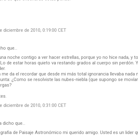
e diciembre de 2010, 0:19:00 CET
cho que…
una noche contigo a ver hacer estrellas, porque yo no hice nada, y
. Lo de estar horas quieto va restando grados al cuerpo sin perdón.
er.
 me da el recordar que desde mi más total ignorancia llevaba nada
unta: ¿Como se resolviste las nubes-niebla (que supongo se movían
argas?
tes.
e diciembre de 2010, 0:31:00 CET
 dicho que…
grafia de Paisaje Astronómico mi querido amigo. Usted es un lider 