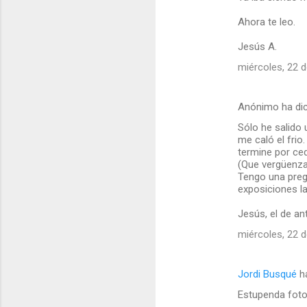
o
Ahora te leo.
s
Jesús A.
miércoles, 22 d
Anónimo ha di
Sólo he salido 
me caló el frio
termine por ced
(Que vergüenza
Tengo una preg
exposiciones l
Jesús, el de an
miércoles, 22 d
Jordi Busqué
ha
Estupenda foto