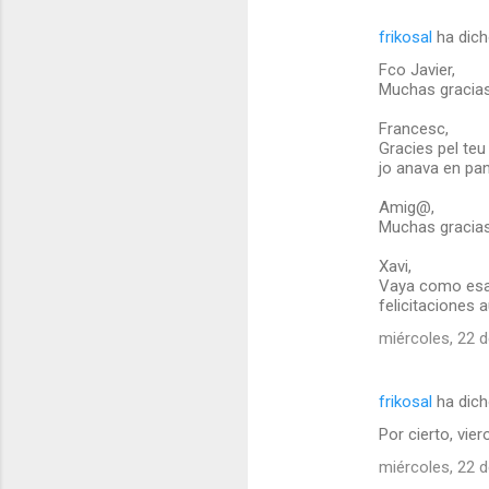
frikosal
ha dic
Fco Javier,
Muchas gracias
Francesc,
Gracies pel teu
jo anava en pan
Amig@,
Muchas gracias
Xavi,
Vaya como esag
felicitaciones 
miércoles, 22 d
frikosal
ha dic
Por cierto, vier
miércoles, 22 d