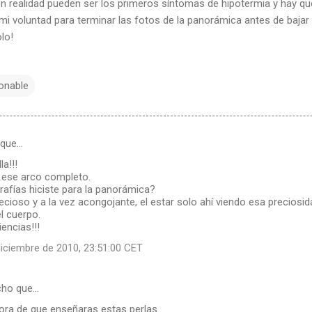
 en realidad pueden ser los primeros síntomas de hipotermia y hay q
i voluntad para terminar las fotos de la panorámica antes de bajar 
lo!
onable
 que…
a!!!
 ese arco completo.
rafías hiciste para la panorámica?
ecioso y a la vez acongojante, el estar solo ahí viendo esa preciosid
l cuerpo.
encias!!!
diciembre de 2010, 23:51:00 CET
cho que…
hora de que enseñaras estas perlas.