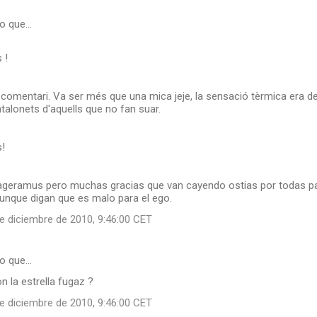
ho que…
 !
 comentari. Va ser més que una mica jeje, la sensació tèrmica era de
talonets d'aquells que no fan suar.
!
eramus pero muchas gracias que van cayendo ostias por todas pa
aunque digan que es malo para el ego.
e diciembre de 2010, 9:46:00 CET
ho que…
on la estrella fugaz ?
e diciembre de 2010, 9:46:00 CET