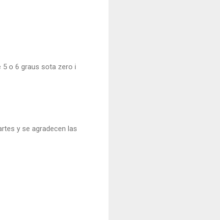
 5 o 6 graus sota zero i
rtes y se agradecen las