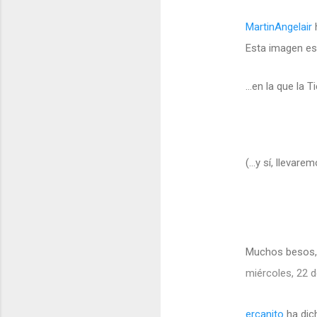
MartinAngelair
Esta imagen es 
...en la que la
(...y sí, llevare
Muchos besos, 
miércoles, 22 d
ercanito
ha dic