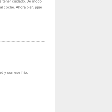
ue tener cuidado. De modo
al coche. Ahora bien, ¡que
ad y con ese frío,