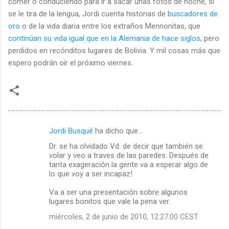
comer o conduciendo para ir a sacar unas fotos de noche, si
se le tira de la lengua, Jordi cuenta historias de
buscadores de
oro
o de la vida diaria entre los
extraños Mennonitas, que
continúan su vida igual que en la Alemania de hace siglos
, pero
perdidos en recónditos lugares de Bolivia.
Y mil cosas más que
espero podrán oír el próximo viernes.
Jordi Busqué
ha dicho que…
C
Dr. se ha olvidado Vd. de decir que también se
o
volar y veo a traves de las paredes. Después de
m
tanta exageración la gente va a esperar algo de
lo que voy a ser incapaz!
e
Va a ser una presentación sobre algunos
n
lugares bonitos que vale la pena ver.
t
miércoles, 2 de junio de 2010, 12:27:00 CEST
a