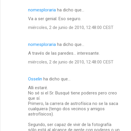
r
nomesploraria
ha dicho que…
i
Va a ser genial. Eso seguro.
o
miércoles, 2 de junio de 2010, 12:48:00 CEST
s
nomesploraria
ha dicho que…
A través de las paredes... interesante.
miércoles, 2 de junio de 2010, 12:48:00 CEST
Osselin
ha dicho que…
Alli estaré.
No sé si el Sr. Busqué tiene poderes pero creo
que sí.
Primero, la carrera de astrofísica no se la saca
cualquiera (tengo dos vecinos y amigos
astrofísicos).
Segundo, ser capaz de vivir de la fotografía
sólo está al alcance de gente con poderes o un