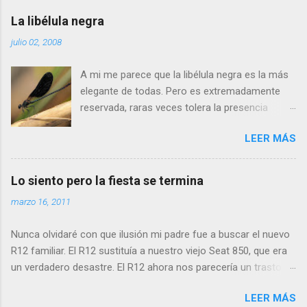
La libélula negra
julio 02, 2008
A mi me parece que la libélula negra es la más
elegante de todas. Pero es extremadamente
reservada, raras veces tolera la presencia
humana a menos de cinco metros. Si os
LEER MÁS
acercais más, se alejará tranquilamente dando
aletazos grandes y perezosos, como si tuviera
las alas de terciopelo. Yo pensaba que no podía
Lo siento pero la fiesta se termina
volar con más energía hasta que vi a dos
marzo 16, 2011
machos peleando y persiguiéndose a toda
velocidad. Lo que debe ocurrir es que no nos
Nunca olvidaré con que ilusión mi padre fue a buscar el nuevo
considera una amenaza especialmente grave y
R12 familiar. El R12 sustituía a nuestro viejo Seat 850, que era
se marcha, pero con desgana. De todos
un verdadero desastre. El R12 ahora nos parecería un trasto
modos, para poder fotografiarla hay que tener
viejo y lento, pero mi padre estaba radiante. Por fin un coche
la paciencia de los grandes santos, incluyendo
LEER MÁS
espacioso (aunque yo, que era el pequeño, tenía que viajar en
a Job (que al ser del Antiguo Testamento yo