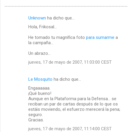
Unknown
ha dicho que…
C
Hola, Frikosal...
o
m
He tomado tu magnífica foto
para sumarme
a
la campaña...
e
Un abrazo...
n
t
jueves, 17 de mayo de 2007, 11:03:00 CEST
a
r
Le Mosquito
ha dicho que…
i
Engaaaaaa.
¡Qué bueno!
o
Aunque en la Plataforma para la Defensa... se
s
reciban un par de cartas después de lo que os
estáis moviendo, el esfuerzo merecerá la pena;
seguro.
Gracias.
jueves, 17 de mayo de 2007, 11:14:00 CEST