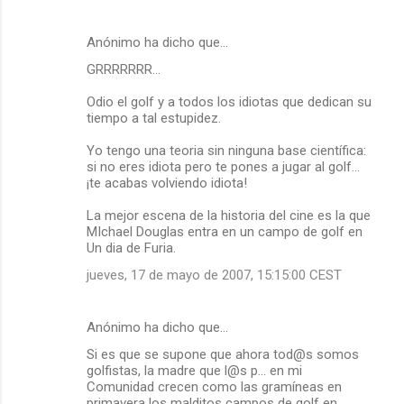
Anónimo ha dicho que…
GRRRRRRR...
Odio el golf y a todos los idiotas que dedican su
tiempo a tal estupidez.
Yo tengo una teoria sin ninguna base científica:
si no eres idiota pero te pones a jugar al golf...
¡te acabas volviendo idiota!
La mejor escena de la historia del cine es la que
MIchael Douglas entra en un campo de golf en
Un dia de Furia.
jueves, 17 de mayo de 2007, 15:15:00 CEST
Anónimo ha dicho que…
Si es que se supone que ahora tod@s somos
golfistas, la madre que l@s p... en mi
Comunidad crecen como las gramíneas en
primavera los malditos campos de golf en