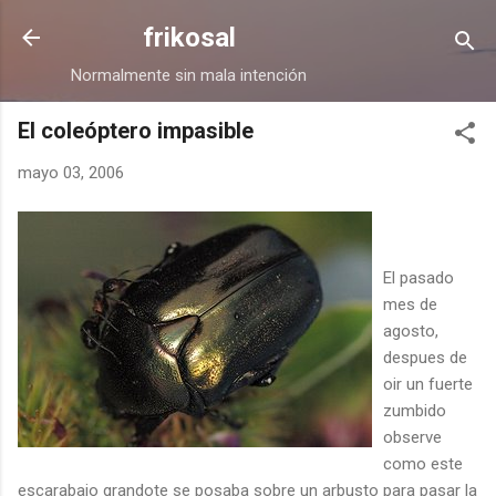
Ir al contenido principal
frikosal
Normalmente sin mala intención
El coleóptero impasible
mayo 03, 2006
El pasado
mes de
agosto,
despues de
oir un fuerte
zumbido
observe
como este
escarabajo grandote se posaba sobre un arbusto para pasar la