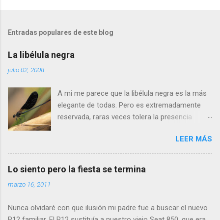
o
m
Entradas populares de este blog
e
n
La libélula negra
t
julio 02, 2008
a
A mi me parece que la libélula negra es la más
r
elegante de todas. Pero es extremadamente
i
reservada, raras veces tolera la presencia
o
humana a menos de cinco metros. Si os
s
LEER MÁS
acercais más, se alejará tranquilamente dando
aletazos grandes y perezosos, como si tuviera
las alas de terciopelo. Yo pensaba que no podía
Lo siento pero la fiesta se termina
volar con más energía hasta que vi a dos
marzo 16, 2011
machos peleando y persiguiéndose a toda
velocidad. Lo que debe ocurrir es que no nos
Nunca olvidaré con que ilusión mi padre fue a buscar el nuevo
considera una amenaza especialmente grave y
R12 familiar. El R12 sustituía a nuestro viejo Seat 850, que era